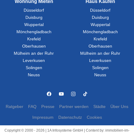
Wohnung Mieten
Haus Kaufen
Düsseldorf
Düsseldorf
Duisburg
Duisburg
Wuppertal
Wuppertal
Mönchengladbach
Mönchengladbach
Krefeld
Krefeld
Oberhausen
Oberhausen
Mülheim an der Ruhr
Mülheim an der Ruhr
Leverkusen
Leverkusen
Solingen
Solingen
Neuss
Neuss
Ratgeber
FAQ
Presse
Partner werden
Städte
Über Uns
Impressum
Datenschutz
Cookies
Copyright © 2000 - 2026 | 1A Infosysteme GmbH | Content by: immobilien-im-