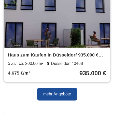
Haus zum Kaufen in Düsseldorf 935.000 €
200 m²
5 Zi.
ca. 200,00 m²
Düsseldorf 40468
935.000 €
4.675 €/m²
mehr Angebote