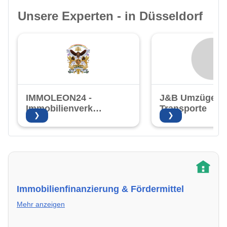
Unsere Experten - in Düsseldorf
IMMOLEON24 -
J&B Umzüge u
Immobilienverkauf
Transporte
❯
❯
mit Herz!
Immobilienfinanzierung & Fördermittel
Mehr anzeigen