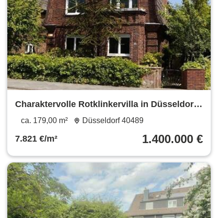
Charaktervolle Rotklinkervilla in Düsseldorf-
Kaiserswerth
ca. 179,00 m²
Düsseldorf 40489
1.400.000 €
7.821 €/m²