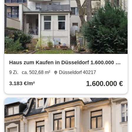
Haus zum Kaufen in Düsseldorf 1.600.000 €
502.68 m²
9 Zi.
ca. 502,68 m²
Düsseldorf 40217
1.600.000 €
3.183 €/m²