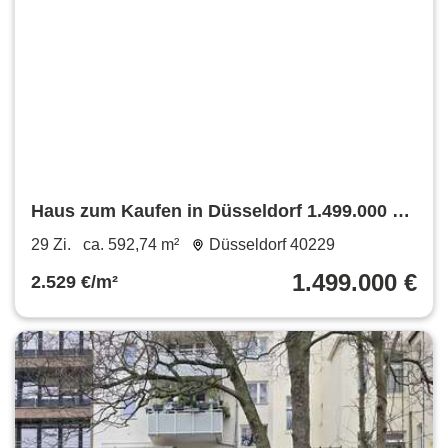
Haus zum Kaufen in Düsseldorf 1.499.000 €
592.74 m²
29 Zi.
ca. 592,74 m²
Düsseldorf 40229
1.499.000 €
2.529 €/m²