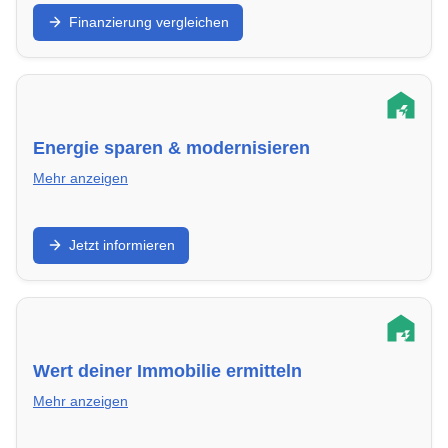
Finde die passende Finanzierung für dein Haus oder
Finanzierung vergleichen
deine Eigentumswohnung in in Düsseldorf.
Vergleiche Zinsen, Laufzeiten und nutze regionale
Förderprogramme.
Energie sparen & modernisieren
Mehr anzeigen
Von Wärmedämmung bis Solartechnik – so machst
Jetzt informieren
du dein Eigentum in in Düsseldorf energieeffizient
und zukunftssicher.
Wert deiner Immobilie ermitteln
Mehr anzeigen