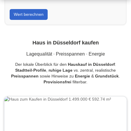
Erfahre, was dein Haus oder deine Wohnung in
Wert berechnen
Düsseldorf wirklich wert ist – mit regionalen
Vergleichswerten.
Haus in Düsseldorf kaufen
Lagequalität · Preisspannen · Energie
Der lokale Überblick für den
Hauskauf in Düsseldorf
:
Stadtteil-Profile
,
ruhige Lage
vs. zentral, realistische
Preisspannen
sowie Hinweise zu
Energie
&
Grundstück
.
Provisionsfrei
filterbar.