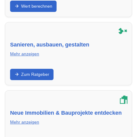
Lerne, wie du den Marktwert deines Hauses oder
Wert berechnen
deiner Eigentumswohnung in in Düsseldorf realistisch
einschätzt – mit lokalen Vergleichsdaten.
Sanieren, ausbauen, gestalten
Mehr anzeigen
Modernisiere dein Eigentum in in Düsseldorf
Zum Ratgeber
nachhaltig – mit Strategien, Kostenrahmen und
passenden Handwerkern.
Neue Immobilien & Bauprojekte entdecken
Mehr anzeigen
Finde aktuelle Neubauten und Eigentumsobjekte in in