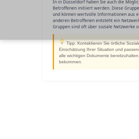
In in Düsseldorf haben Sie auch die Möglic
Betroffenen initiiert werden. Diese Grup
und können wertvolle Informationen aus er
anderen Betroffenen entsteht ein Netzwerk
Gruppen sind oft über soziale Netzwerke od
Tipp: Kontaktieren Sie örtliche Sozia
Einschätzung Ihrer Situation und passen
alle wichtigen Dokumente bereitzuhalten
bekommen.