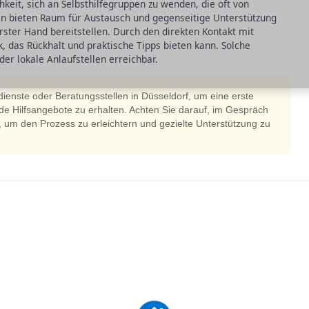
hkeit, sich an Selbsthilfegruppen zu wenden, die oft von
pen bieten Raum für Austausch und gegenseitige Unterstützung
ster Hand bereitstellen. Durch den direkten Kontakt mit
, das Rückhalt und praktische Tipps bieten kann. Solche
er lokale Anlaufstellen erreichbar.
ldienste oder Beratungsstellen in Düsseldorf, um eine erste
de Hilfsangebote zu erhalten. Achten Sie darauf, im Gespräch
, um den Prozess zu erleichtern und gezielte Unterstützung zu