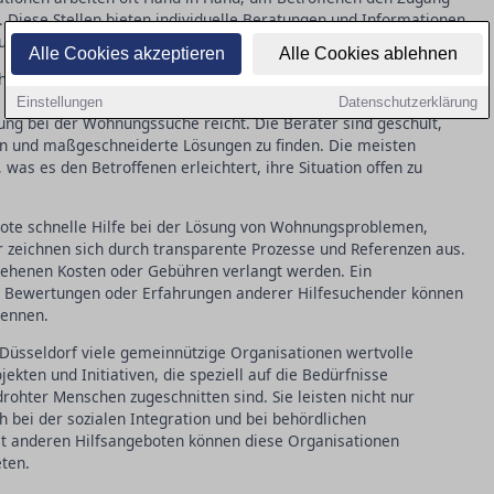
n. Diese Stellen bieten individuelle Beratungen und Informationen
gsvermittlung und finanzielle Unterstützung.
Alle Cookies akzeptieren
Alle Cookies ablehnen
me von Hilfe ist die Erwartung an die Beratung. In in
n umfassendes Leistungsspektrum an, das von rechtlicher
Einstellungen
Datenschutzerklärung
zung bei der Wohnungssuche reicht. Die Berater sind geschult,
en und maßgeschneiderte Lösungen zu finden. Die meisten
, was es den Betroffenen erleichtert, ihre Situation offen zu
bote schnelle Hilfe bei der Lösung von Wohnungsproblemen,
er zeichnen sich durch transparente Prozesse und Referenzen aus.
sehenen Kosten oder Gebühren verlangt werden. Ein
n Bewertungen oder Erfahrungen anderer Hilfesuchender können
kennen.
in Düsseldorf viele gemeinnützige Organisationen wertvolle
jekten und Initiativen, die speziell auf die Bedürfnisse
hter Menschen zugeschnitten sind. Sie leisten nicht nur
h bei der sozialen Integration und bei behördlichen
it anderen Hilfsangeboten können diese Organisationen
ten.