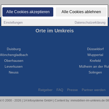
Alle Cookies akzeptieren
Alle Cookies ablehnen
Einstellungen
Datenschutzerklärung
Orte im Umkreis
Duisburg
Düsseldorf
Mönchengladbach
Wuppertal
Oberhausen
Krefeld
Leverkusen
Mülheim an der Ru
Neuss
Solingen
Ratgeber
FAQ
Presse
Partner werden
t © 2000 - 2026 | 1A Infosysteme GmbH | Content by: immobilien-im-umkreis.de 0