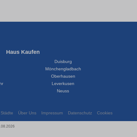
Haus Kaufen
Duisburg
Mönchengladbach
Oberhausen
hr
Leverkusen
Neuss
Städte
Über Uns
Impressum
Datenschutz
Cookies
8.08.2026