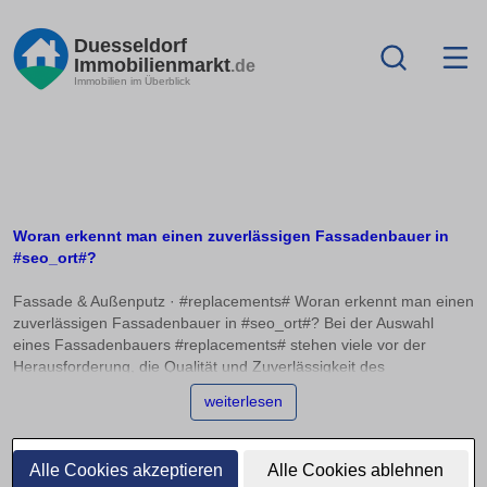
Duesseldorf
Immobilienmarkt
.de
Immobilien im Überblick
Woran erkennt man einen zuverlässigen Fassadenbauer in
#seo_ort#?
Fassade & Außenputz · #replacements# Woran erkennt man einen
zuverlässigen Fassadenbauer in #seo_ort#? Bei der Auswahl
eines Fassadenbauers #replacements# stehen viele vor der
Herausforderung, die Qualität und Zuverlässigkeit des
Unternehmens richtig einzuschätzen. Wer sich auf
weiterlesen
Innungsmitgliedschaften, Herstellerschulungen und konkrete
Referenzen konzentriert, kann fundierte Entscheidungen treffen.
Dieser Artikel bietet Ihnen Orientierung, worauf Sie achten sollten,
Alle Cookies akzeptieren
Alle Cookies ablehnen
um böse Überraschungen zu vermeiden. Ein entscheidendes