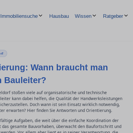
Hausbau
Immobiliensuche
Wissen
Ratgeber
rf
ierung: Wann braucht man
 Bauleiter?
ldorf stoßen viele auf organisatorische und technische
eiter kann dabei helfen, die Qualität der Handwerksleistungen
cherzustellen. Doch wann ist sein Einsatz wirklich notwendig,
er erwarten? Hier finden Sie Antworten und Orientierung.
fältige Aufgaben, die weit über die einfache Koordination der
rt das gesamte Bauvorhaben, überwacht den Baufortschritt und
 werden. Vor allem aber liegt es in seiner Verantwortung, die