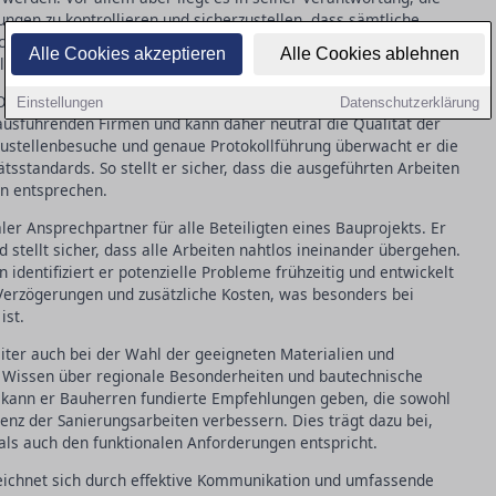
ngen zu kontrollieren und sicherzustellen, dass sämtliche
hen. Sein Einsatz ist besonders sinnvoll bei komplexen
Alle Cookies akzeptieren
Alle Cookies ablehnen
lierte Planung gefragt sind.
Objektivität entscheidende Merkmale eines guten Bauleiters. Er
Einstellungen
Datenschutzerklärung
u ausführenden Firmen und kann daher neutral die Qualität der
ustellenbesuche und genaue Protokollführung überwacht er die
tsstandards. So stellt er sicher, dass die ausgeführten Arbeiten
en entsprechen.
aler Ansprechpartner für alle Beteiligten eines Bauprojekts. Er
stellt sicher, dass alle Arbeiten nahtlos ineinander übergehen.
identifiziert er potenzielle Probleme frühzeitig und entwickelt
 Verzögerungen und zusätzliche Kosten, was besonders bei
ist.
eiter auch bei der Wahl der geeigneten Materialien und
 Wissen über regionale Besonderheiten und bautechnische
 kann er Bauherren fundierte Empfehlungen geben, die sowohl
zienz der Sanierungsarbeiten verbessern. Dies trägt dazu bei,
als auch den funktionalen Anforderungen entspricht.
zeichnet sich durch effektive Kommunikation und umfassende