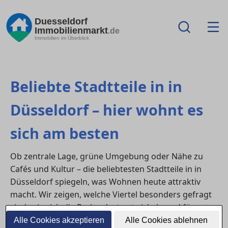
Duesseldorf
Immobilienmarkt
.de
Immobilien im Überblick
Beliebte Stadtteile in in
Düsseldorf – hier wohnt es
sich am besten
Ob zentrale Lage, grüne Umgebung oder Nähe zu
Cafés und Kultur – die beliebtesten Stadtteile in in
Düsseldorf spiegeln, was Wohnen heute attraktiv
macht. Wir zeigen, welche Viertel besonders gefragt
sind, wie sich die Preise dort entwickeln und für wen
sich welche Lage eignet.
Alle Cookies akzeptieren
Alle Cookies ablehnen