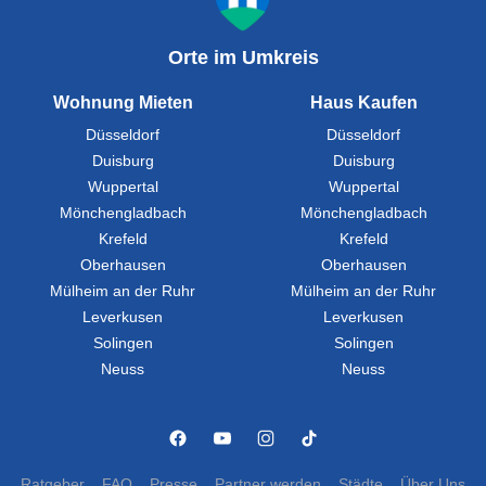
Orte im Umkreis
Wohnung Mieten
Haus Kaufen
Düsseldorf
Düsseldorf
Duisburg
Duisburg
Wuppertal
Wuppertal
Mönchengladbach
Mönchengladbach
Krefeld
Krefeld
Oberhausen
Oberhausen
Mülheim an der Ruhr
Mülheim an der Ruhr
Leverkusen
Leverkusen
Solingen
Solingen
Neuss
Neuss
Ratgeber
FAQ
Presse
Partner werden
Städte
Über Uns