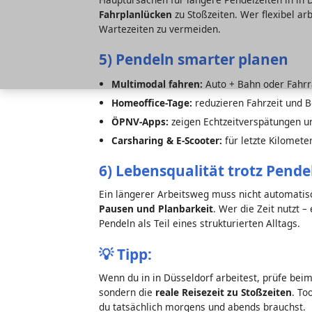
Fahrplanlücken
zu Stoßzeiten. Wer flexibel ar
Wartezeiten zu vermeiden.
5) Pendeln smarter planen
Multimodal fahren:
Auto + Bahn oder Fahrr
Homeoffice-Tage:
reduzieren Fahrzeit und B
ÖPNV-Apps:
zeigen Echtzeitverspätungen un
Carsharing & E-Scooter:
für letzte Kilometer
6) Lebensqualität trotz Pende
Ein längerer Arbeitsweg muss nicht automatis
Pausen und Planbarkeit
. Wer die Zeit nutzt 
Pendeln als Teil eines strukturierten Alltags.
💡
Tipp:
Wenn du in in Düsseldorf arbeitest, prüfe bei
sondern die
reale Reisezeit zu Stoßzeiten
. To
du tatsächlich morgens und abends brauchst.