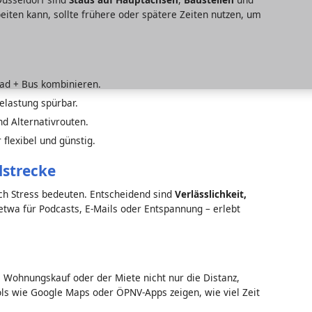
beiten kann, sollte frühere oder spätere Zeiten nutzen, um
ad + Bus kombinieren.
elastung spürbar.
d Alternativrouten.
 flexibel und günstig.
lstrecke
ch Stress bedeuten. Entscheidend sind
Verlässlichkeit,
– etwa für Podcasts, E-Mails oder Entspannung – erlebt
m Wohnungskauf oder der Miete nicht nur die Distanz,
ols wie Google Maps oder ÖPNV-Apps zeigen, wie viel Zeit