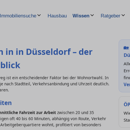
Hausbau
Immobiliensuche
Wissen
Ratgeber
🏡
 in in Düsseldorf – der
Dü
blick
All
Er
fin
eg ist ein entscheidender Faktor bei der Wohnortwahl. In
je nach Stadtteil, Verkehrsanbindung und Uhrzeit deutlich.
Ve
aren.
iten
ÖP
nittliche Fahrzeit zur Arbeit
zwischen 20 und 35
Wi
gen oft 40 bis 60 Minuten, abhängig von Route, Verkehr
Sta
Arbeitgeberquartiere wohnt, profitiert von besonders