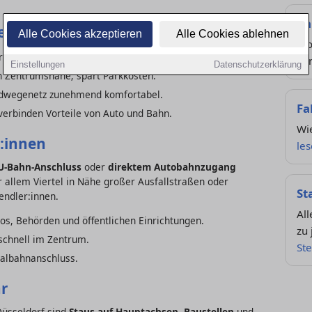
Pa
el
Alle Cookies akzeptieren
Alle Cookies ablehnen
Wo
erkehrszeiten; Parkmöglichkeiten entscheidend.
ka
Einstellungen
Datenschutzerklärung
in Zentrumsnähe; spart Parkkosten.
Radwegenetz zunehmend komfortabel.
Fa
verbinden Vorteile von Auto und Bahn.
Wie
r:innen
le
/U-Bahn-Anschluss
oder
direktem Autobahnzugang
or allem Viertel in Nähe großer Ausfallstraßen oder
St
endler:innen.
Al
s, Behörden und öffentlichen Einrichtungen.
zu 
schnell im Zentrum.
Ste
albahnanschluss.
hr
Düsseldorf sind
Staus auf Hauptachsen
,
Baustellen
und