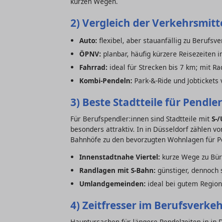
kurzen Wegen.
2) Vergleich der Verkehrsmitt
Auto:
flexibel, aber stauanfällig zu Berufsv
ÖPNV:
planbar, häufig kürzere Reisezeiten 
Fahrrad:
ideal für Strecken bis 7 km; mit 
Kombi-Pendeln:
Park-&-Ride und Jobtickets 
3) Beste Stadtteile für Pendle
Für Berufspendler:innen sind Stadtteile mit
S-
besonders attraktiv. In in Düsseldorf zählen v
Bahnhöfe zu den bevorzugten Wohnlagen für P
Innenstadtnahe Viertel:
kurze Wege zu Büro
Randlagen mit S-Bahn:
günstiger, dennoch 
Umlandgemeinden:
ideal bei gutem Region
4) Zeitfresser im Berufsverke
Hauptursachen für längere Pendelzeiten in in 