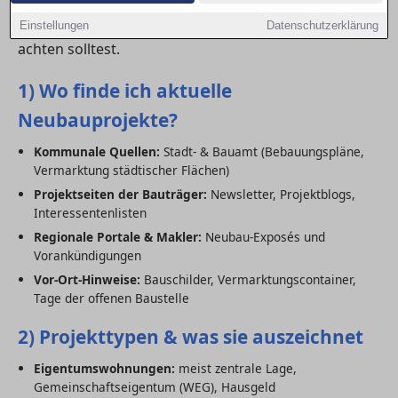
wie
du Exposés vergleichbar machst und
worauf
du
bei Bauträgern, Verträgen und Energieeffizienz
Einstellungen
Datenschutzerklärung
achten solltest.
1) Wo finde ich aktuelle
Neubauprojekte?
Kommunale Quellen:
Stadt- & Bauamt (Bebauungspläne,
Vermarktung städtischer Flächen)
Projektseiten der Bauträger:
Newsletter, Projektblogs,
Interessentenlisten
Regionale Portale & Makler:
Neubau-Exposés und
Vorankündigungen
Vor-Ort-Hinweise:
Bauschilder, Vermarktungscontainer,
Tage der offenen Baustelle
2) Projekttypen & was sie auszeichnet
Eigentumswohnungen:
meist zentrale Lage,
Gemeinschaftseigentum (WEG), Hausgeld