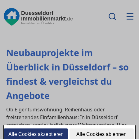
Duesseldorf
Immobilienmarkt
.de
Immobilien im Überblick
Neubauprojekte im
Überblick in Düsseldorf – so
findest & vergleichst du
Angebote
Ob Eigentumswohnung, Reihenhaus oder
freistehendes Einfamilienhaus: In in Düsseldorf
entstehen kontinuierlich neue Wohnquartiere. Hier
erfährst du,
wo
du aktuelle Neubauprojekte findest,
Alle Cookies akzeptieren
Alle Cookies ablehnen