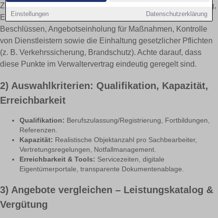
Zur Grundaufgabe zählen: Wirtschaftsplan, Jahresabrechnung,
Einstellungen
Datenschutzerklärung
Einberufung der Eigentümerversammlung, Durchsetzung von
Beschlüssen, Angebotseinholung für Maßnahmen, Kontrolle
von Dienstleistern sowie die Einhaltung gesetzlicher Pflichten
(z. B. Verkehrssicherung, Brandschutz). Achte darauf, dass
diese Punkte im Verwaltervertrag eindeutig geregelt sind.
2) Auswahlkriterien: Qualifikation, Kapazität,
Erreichbarkeit
Qualifikation:
Berufszulassung/Registrierung, Fortbildungen,
Referenzen.
Kapazität:
Realistische Objektanzahl pro Sachbearbeiter,
Vertretungsregelungen, Notfallmanagement.
Erreichbarkeit & Tools:
Servicezeiten, digitale
Eigentümerportale, transparente Dokumentenablage.
3) Angebote vergleichen – Leistungskatalog &
Vergütung