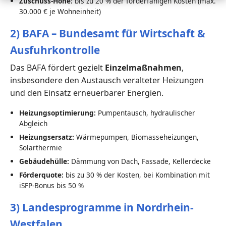
Zuschuss-Höhe:
bis zu 20 % der förderfähigen Kosten (max.
30.000 € je Wohneinheit)
2) BAFA – Bundesamt für Wirtschaft &
Ausfuhrkontrolle
Das BAFA fördert gezielt
Einzelmaßnahmen
,
insbesondere den Austausch veralteter Heizungen
und den Einsatz erneuerbarer Energien.
Heizungsoptimierung:
Pumpentausch, hydraulischer
Abgleich
Heizungsersatz:
Wärmepumpen, Biomasseheizungen,
Solarthermie
Gebäudehülle:
Dämmung von Dach, Fassade, Kellerdecke
Förderquote:
bis zu 30 % der Kosten, bei Kombination mit
iSFP-Bonus bis 50 %
3) Landesprogramme in Nordrhein-
Westfalen