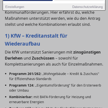
Düsseldorf profitieren von bundesweiten KfW- und
BAFA-Programmen sowie ergänzenden Landes- und
Einstellungen
Datenschutzerklärung
Kommunalförderungen. Hier erfährst du, welche
Maßnahmen unterstützt werden, wie du den Antrag
stellst und welche Kombinationen erlaubt sind.
1) KfW – Kreditanstalt für
Wiederaufbau
Die KfW unterstützt Sanierungen mit
zinsgünstigen
Darlehen
und
Zuschüssen
– sowohl für
Komplettsanierungen als auch für Einzelmaßnahmen.
Programm 261/262:
„Wohngebäude – Kredit & Zuschuss“
für Effizienzhaus-Standards
Programm 124:
„Eigentumsförderung“ für den Ersterwerb
oder Umbau
Kombinierbar:
mit BAFA-Förderung für Heizung und
erneuerbare Energien