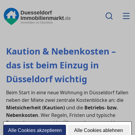
Duesseldorf
Immobilienmarkt
.de
Immobilien im Überblick
Kaution & Nebenkosten –
das ist beim Einzug in
Düsseldorf wichtig
Beim Start in eine neue Wohnung in Düsseldorf fallen
neben der Miete zwei zentrale Kostenblöcke an: die
Mietsicherheit (Kaution)
und die
Betriebs- bzw.
Nebenkosten
. Wer Regeln, Fristen und typische
Posten kennt, vermeidet Überraschungen und kann
sein Budget realistisch planen.
Alle Cookies akzeptieren
Alle Cookies ablehnen