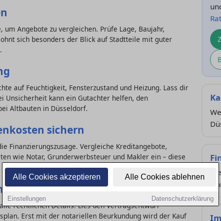
un
en
Ra
, um Angebote zu vergleichen. Prüfe Lage, Baujahr,
lohnt sich besonders der Blick auf Stadtteile mit guter
.
ng
Achte auf Feuchtigkeit, Fensterzustand und Heizung. Lass dir
Ka
i Unsicherheit kann ein Gutachter helfen, den
ei Altbauten in Düsseldorf.
Wel
Dü
enkosten sichern
ie Finanzierungszusage. Vergleiche Kreditangebote,
Fi
sten wie Notar, Grunderwerbsteuer und Makler ein – diese
We
Alle Cookies akzeptieren
Alle Cookies ablehnen
sin
min
Einstellungen
Datenschutzerklärung
alle rechtlichen Details. Lies den Vertragsentwurf
splan. Erst mit der notariellen Beurkundung wird der Kauf
Im