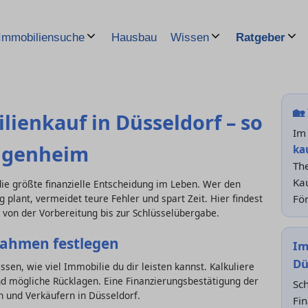
Hausbau
Immobiliensuche
Wissen
Ratgeber
🏡
lienkauf in Düsseldorf – so
Im
Eigenheim
ka
Th
Ka
 die größte finanzielle Entscheidung im Leben. Wer den
För
g plant, vermeidet teure Fehler und spart Zeit. Hier findest
 von der Vorbereitung bis zur Schlüsselübergabe.
rahmen festlegen
Im
Dü
ssen, wie viel Immobilie du dir leisten kannst. Kalkuliere
nd mögliche Rücklagen. Eine Finanzierungsbestätigung der
Sch
 und Verkäufern in Düsseldorf.
Fin